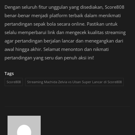
Dengan seluruh fitur unggulan yang disediakan, Score808
benar-benar menjadi platform terbaik dalam menikmati
pertandingan sepak bola secara online. Pastikan untuk
selalu memperbarui link dan mengecek kualitas streaming
agar pertandingan berjalan lancar dan menegangkan dari
awal hingga akhir. Selamat menonton dan nikmati
pertandingan yang seru dan penuh aksi ini!
Tags
Score808
Streaming Machida Zelvia vs Ulsan Super Lancar di Score808