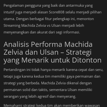
Pengalaman pengguna yang baik dan antarmuka yang
intuitif juga menjadi alasan Score808 selalu menjadi pilihan
utama. Dengan berbagai fitur pelengkap ini, menonton
Streaming Machida Zelvia vs Ulsan menjadi lebih
menyenangkan dan akurat dari segi informasi.
Analisis Performa Machida
Zelvia dan Ulsan – Strategi
yang Menarik untuk Ditonton
Pertandingan ini tidak hanya menarik karena cepat dan seru,
tetapi juga karena kedua tim memiliki gaya permainan dan
strategi yang berbeda. Machida Zelvia dikenal dengan
permainan solid dan taktis, sementara Ulsan memiliki
serangan yang lebih agresif dan menyerang.
Memahami strategi kedua tim akan memberikan wawasan