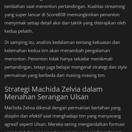
tambahan saat menonton pertandingan. Kualitas streaming
yang super lancar di Score808 memungkinkan penonton
menyimak setiap detail aksi dan taktik yang diterapkan oleh
kedua pelatih.
Di samping itu, analisis kedalaman tentang kekuatan dan
kelemahan kedua tim akan menambah pengalaman
menonton. Penonton tidak hanya sekadar menikmati
pertandingan, tetapi juga belajar mengenal strategi dan style
permainan yang berbeda dari masing-masing tim.
Strategi Machida Zelvia dalam
Menahan Serangan Ulsan
Machida Zelvia dikenal dengan permainan bertahan yang
disiplin dan efektif saat menghadapi tim yang menyerang
agresif seperti Ulsan. Mereka sering mengandalkan formasi