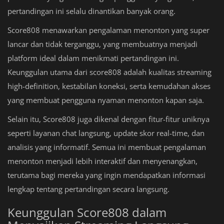
pertandingan ini selalu dinantikan banyak orang.
Score808 menawarkan pengalaman menonton yang super
lancar dan tidak terganggu, yang membuatnya menjadi
platform ideal dalam menikmati pertandingan ini.
Keunggulan utama dari score808 adalah kualitas streaming
high-definition, kestabilan koneksi, serta kemudahan akses
yang membuat pengguna nyaman menonton kapan saja.
Selain itu, Score808 juga dikenal dengan fitur-fitur uniknya
seperti layanan chat langsung, update skor real-time, dan
analisis yang informatif. Semua ini membuat pengalaman
menonton menjadi lebih interaktif dan menyenangkan,
terutama bagi mereka yang ingin mendapatkan informasi
lengkap tentang pertandingan secara langsung.
Keunggulan Score808 dalam