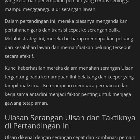
yang ketat dan penempatan pemain yang cerdas sehingga
mampu mengganggu alur serangan lawan.
Dalam pertandingan ini, mereka biasanya mengandalkan
pertahanan garis dan transisi cepat ke serangan balik.
Melalui strategi ini, mereka berharap mendapatkan peluang
dari kesalahan lawan dan memanfaatkan peluang tersebut
secara efektif.
Kunci keberhasilan mereka dalam menahan serangan Ulsan
tergantung pada kemampuan lini belakang dan keeper yang
tampil maksimal. Keterampilan membaca permainan dan
kerja sama antarlini menjadi faktor penting untuk menjaga
gawang tetap aman.
Ulasan Serangan Ulsan dan Taktiknya
di Pertandingan Ini
Ulsan dikenal dengan serangan cepat dan kombinasi pemain