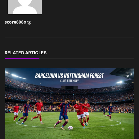
score808org
RELATED ARTICLES