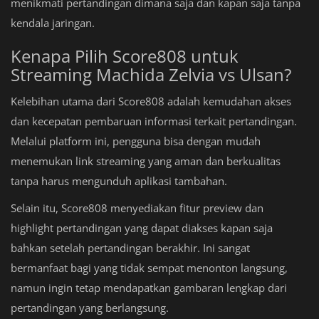
menikmati pertandingan dimana saja dan kapan saja tanpa
kendala jaringan.
Kenapa Pilih Score808 untuk
Streaming Machida Zelvia vs Ulsan?
Kelebihan utama dari Score808 adalah kemudahan akses
dan kecepatan pembaruan informasi terkait pertandingan.
Melalui platform ini, pengguna bisa dengan mudah
menemukan link streaming yang aman dan berkualitas
tanpa harus mengunduh aplikasi tambahan.
Selain itu, Score808 menyediakan fitur preview dan
highlight pertandingan yang dapat diakses kapan saja
bahkan setelah pertandingan berakhir. Ini sangat
bermanfaat bagi yang tidak sempat menonton langsung,
namun ingin tetap mendapatkan gambaran lengkap dari
pertandingan yang berlangsung.