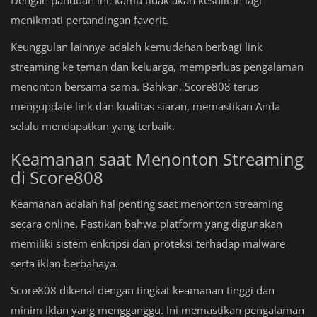
menikmati pertandingan favorit.
Keunggulan lainnya adalah kemudahan berbagi link
streaming ke teman dan keluarga, memperluas pengalaman
menonton bersama-sama. Bahkan, Score808 terus
mengupdate link dan kualitas siaran, memastikan Anda
selalu mendapatkan yang terbaik.
Keamanan saat Menonton Streaming
di Score808
Keamanan adalah hal penting saat menonton streaming
secara online. Pastikan bahwa platform yang digunakan
memiliki sistem enkripsi dan proteksi terhadap malware
serta iklan berbahaya.
Score808 dikenal dengan tingkat keamanan tinggi dan
minim iklan yang mengganggu. Ini memastikan pengalaman