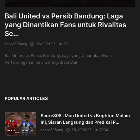
Bali United vs Persib Bandung: Laga
yang Dinantikan Fans untuk Rivalitas
Se...
score808org
02/03/2025
671
Bali United vs Persib Bandung: Laga yang Dinantikan Fans.
Pertandingan ini selalu menjadi sorotan...
POPULAR ARTICLES
Score808 : Man United vs Brighton Malam
Ini, Siaran Langsung dan Prediksi P...
score808org
25/10/2025
7834