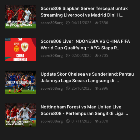
Score808 Siapkan Server Tercepat untuk
Streaming Liverpool vs Madrid Dini H...
score808org
04/11/2025
7356
Score808 Live : INDONESIA VS CHINA FIFA
World Cup Qualifying - AFC: Siapa R...
score808org
02/06/2025
3705
Update Skor Chelsea vs Sunderland: Pantau
Jalannya Laga Secara Langsung di ...
score808org
25/10/2025
2996
Nottingham Forest vs Man United Live
Score808 - Pertempuran Sengit di Liga ...
score808org
01/11/2025
2870