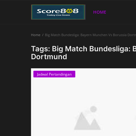
HOME
Home
Big Match Bundesliga: Bayern Munchen Vs Borussia Dor
Home
Tags: Big Match Bundesliga:
Dortmund
Jadwal Pertandingan