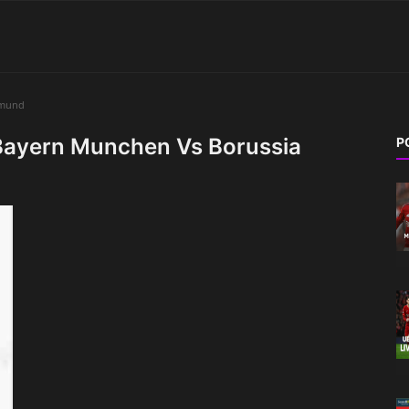
tmund
 Bayern Munchen Vs Borussia
P