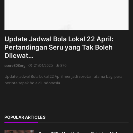
Update Jadwal Bola Lokal 22 April:
Pertandingan Seru yang Tak Boleh
Dilewat...
score808org
21/04/2025
870
Update Jadwal Bola Lokal 22 April menjadi sorotan utama bagi para
pecinta sepak bola di Indonesia...
POPULAR ARTICLES