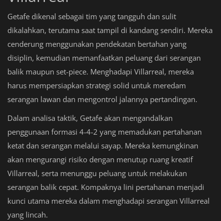
Getafe dikenal sebagai tim yang tangguh dan sulit
dikalahkan, terutama saat tampil di kandang sendiri. Mereka
cenderung menggunakan pendekatan bertahan yang
disiplin, kemudian memanfaatkan peluang dari serangan
balik maupun set-piece. Menghadapi Villarreal, mereka
harus mempersiapkan strategi solid untuk meredam
serangan lawan dan mengontrol jalannya pertandingan.
Dalam analisa taktik, Getafe akan mengandalkan
penggunaan formasi 4-4-2 yang memadukan pertahanan
ketat dan serangan melalui sayap. Mereka kemungkinan
akan mengurangi risiko dengan menutup ruang kreatif
Villarreal, serta menunggu peluang untuk melakukan
serangan balik cepat. Kompaknya lini pertahanan menjadi
kunci utama mereka dalam menghadapi serangan Villarreal
yang lincah.