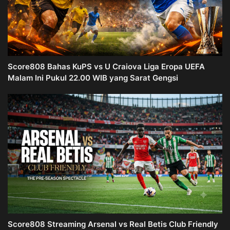
Score808 Bahas KuPS vs U Craiova Liga Eropa UEFA
Malam Ini Pukul 22.00 WIB yang Sarat Gengsi
Score808 Streaming Arsenal vs Real Betis Club Friendly