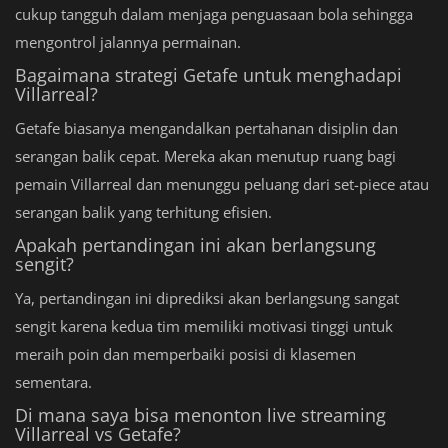
cukup tangguh dalam menjaga penguasaan bola sehingga
mengontrol jalannya permainan.
Bagaimana strategi Getafe untuk menghadapi
Villarreal?
Getafe biasanya mengandalkan pertahanan disiplin dan
serangan balik cepat. Mereka akan menutup ruang bagi
pemain Villarreal dan menunggu peluang dari set-piece atau
serangan balik yang terhitung efisien.
Apakah pertandingan ini akan berlangsung
sengit?
Ya, pertandingan ini diprediksi akan berlangsung sangat
sengit karena kedua tim memiliki motivasi tinggi untuk
meraih poin dan memperbaiki posisi di klasemen
sementara.
Di mana saya bisa menonton live streaming
Villarreal vs Getafe?