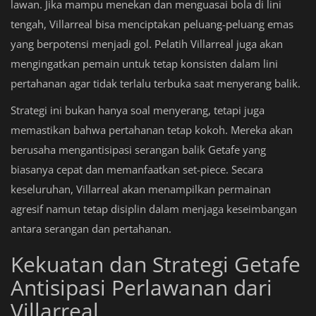
lawan. Jika mampu menekan dan menguasai bola di lini
tengah, Villarreal bisa menciptakan peluang-peluang emas
yang berpotensi menjadi gol. Pelatih Villarreal juga akan
mengingatkan pemain untuk tetap konsisten dalam lini
pertahanan agar tidak terlalu terbuka saat menyerang balik.
Strategi ini bukan hanya soal menyerang, tetapi juga
memastikan bahwa pertahanan tetap kokoh. Mereka akan
berusaha mengantisipasi serangan balik Getafe yang
biasanya cepat dan memanfaatkan set-piece. Secara
keseluruhan, Villarreal akan menampilkan permainan
agresif namun tetap disiplin dalam menjaga keseimbangan
antara serangan dan pertahanan.
Kekuatan dan Strategi Getafe
Antisipasi Perlawanan dari
Villarreal