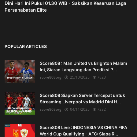
Dini Hari Ini Pukul 01.30 WIB - Saksikan Keseruan Laga
Persahabatan Elite
POPULAR ARTICLES
Score808 : Man United vs Brighton Malam
Ini, Siaran Langsung dan Prediksi P...
score808org
25/10/2025
7823
Score808 Siapkan Server Tercepat untuk
Streaming Liverpool vs Madrid Dini H...
score808org
04/11/2025
7332
Score808 Live : INDONESIA VS CHINA FIFA
World Cup Qualifying - AFC: Siapa R...