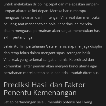
untuk melakukan dribbling cepat dan melepaskan umpan-
umpan akurat ke lini depan. Mereka harus mampu
mengatasi tekanan dari lini tengah Villarreal dan membuka
peluang saat mendapatkan bola. Keberhasilan mereka
dalam menguasai permainan akan sangat menentukan hasil
akhir pertandingan ini.
Selain itu, lini pertahanan Getafe harus siap menjaga disiplin
dan tetap fokus dalam mengantisipasi serangan balik
Villarreal, yang terkenal sangat dinamis. Koordinasi dan
komunikasi antar pemain akan menjadi kunci utama agar
pertahanan mereka tetap solid dan tidak mudah ditembus.
Prediksi Hasil dan Faktor
Penentu Kemenangan
Setiap pertandingan selalu memiliki potensi hasil yang