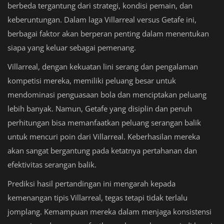
berbeda tergantung dari strategi, kondisi pemain, dan
keberuntungan. Dalam laga Villarreal versus Getafe ini,
berbagai faktor akan berperan penting dalam menentukan
siapa yang keluar sebagai pemenang.
Villarreal, dengan kekuatan lini serang dan pengalaman
kompetisi mereka, memiliki peluang besar untuk
mendominasi penguasaan bola dan menciptakan peluang
lebih banyak. Namun, Getafe yang disiplin dan penuh
perhitungan bisa memanfaatkan peluang serangan balik
untuk mencuri poin dari Villarreal. Keberhasilan mereka
akan sangat bergantung pada ketatnya pertahanan dan
efektivitas serangan balik.
Prediksi hasil pertandingan ini mengarah kepada
kemenangan tipis Villarreal, tegas tetapi tidak terlalu
jomplang. Kemampuan mereka dalam menjaga konsistensi