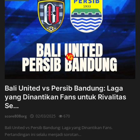
Bali United vs Persib Bandung: Laga
yang Dinantikan Fans untuk Rivalitas
Se...
score808org
02/03/2025
670
Bali United vs Persib Bandung: Laga yang Dinantikan Fans.
Pertandingan ini selalu menjadi sorotan...