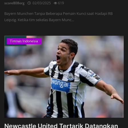
score808org
02/03/2025
619
Bayern Munchen Tanpa Beberapa Pemain Kunci saat Hadapi RB
Leipzig. Ketika tim sekelas Bayern Munc...
Timnas Indonesia
Newcastle United Tertarik Datangkan