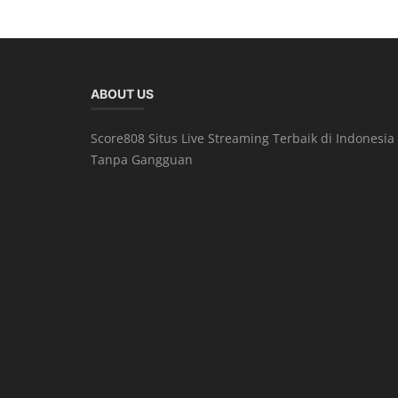
ABOUT US
Score808 Situs Live Streaming Terbaik di Indonesia
Tanpa Gangguan